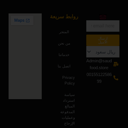
روابط سريعة
البريد
الالكتروني
المتجر
ارسال
الاميل
من نحن
خدماتنا
Admin@saud
اتصل بنا
food.store
00155122586
Privacy
99
Policy
سياسة
استرداد
المبالغ
المدفوعة
وعمليات
الإرجاع