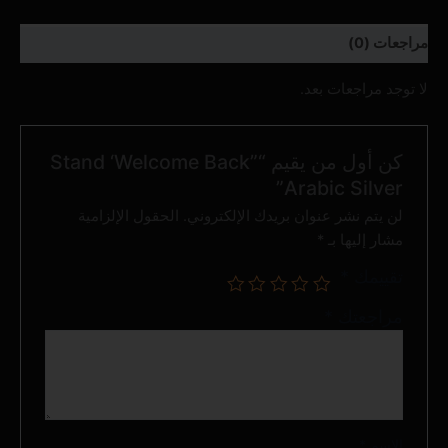
مراجعات (0)
لا توجد مراجعات بعد.
كن أول من يقيم “Stand ‘Welcome Back”
Arabic Silver”
لن يتم نشر عنوان بريدك الإلكتروني.
الحقول الإلزامية
مشار إليها بـ
*
تقييمك
*
مراجعتك
*
الاسم
*