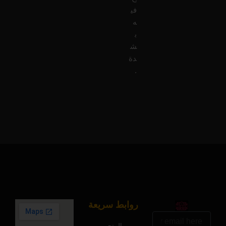
في
ه
ب
ش
دة
.
روابط سريعة
البريد
المتجر