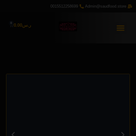
خطي
0015512258699
Admin@saudfood.store
لى
لمحتوى
0
Cart
ر.س
0.00