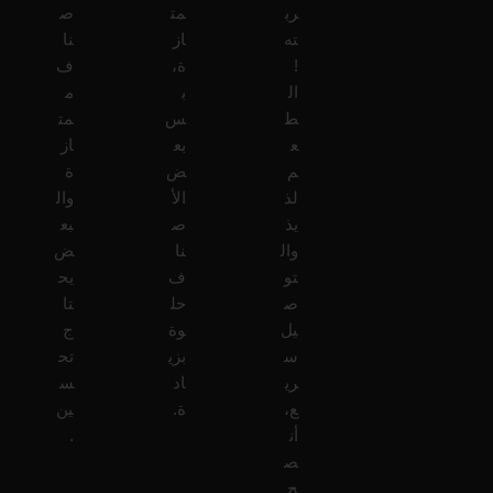
رب
مت
ص
ته
از
نا
!
ة،
ف
ال
ب
م
ط
س
مت
ع
بع
از
م
ض
ة
لذ
الأ
وال
يذ
ص
بع
وال
نا
ض
تو
ف
يح
ص
حل
تا
يل
وة
ج
س
بزي
تح
ري
اد
س
ع،
ة.
ين
أن
.
ص
ح