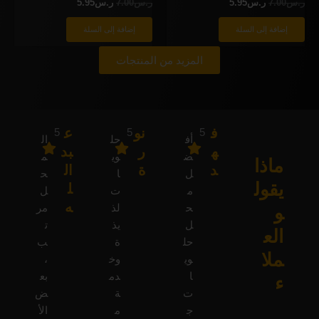
ر.س
7.00
ر.س
5.95
ر.س
7.00
ر.س
5.95
إضافة إلى السلة
إضافة إلى السلة
المزيد من المنتجات
ف
نو
ع
5
5
5
أف
حل
ال
ه
ر
بد
ض
وي
م
ماذا
د
ة
ال
ل
ا
ح
يقول
ل
م
ت
ل
ه
و
ح
لذ
مر
ل
يذ
ت
الع
حل
ة
ب
ملا
وي
وخ
،
ا
دم
بع
ء
ت
ة
ض
ج
م
الأ