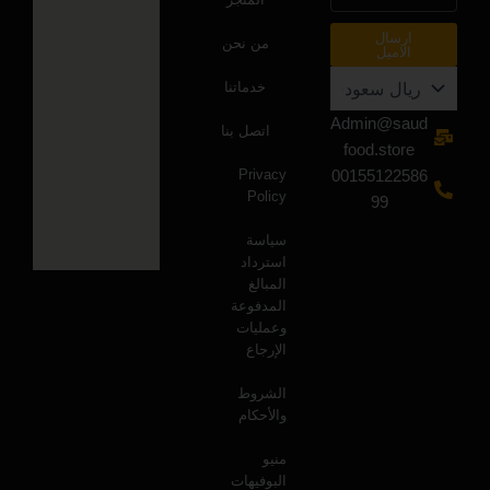
الالكتروني
ارسال
من نحن
الاميل
خدماتنا
Admin@saud
اتصل بنا
food.store
Privacy
00155122586
Policy
99
سياسة
استرداد
المبالغ
المدفوعة
وعمليات
الإرجاع
الشروط
والأحكام
منيو
البوفيهات