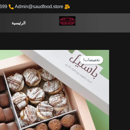
خطي
699
Admin@saudfood.store
لى
لمحتوى
الرئيسية
تخفيضات!