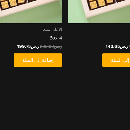
الأعلى مبيعا
Box 4
ر.س
143.65
ر.س
235.00
ر.س
199.75
إلى السلة
إضافة إلى السلة