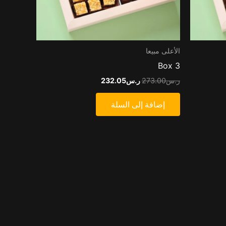
الأعلى مبيعا
Box 3
ر.س
273.00
ر.س
232.05
إضافة إلى السلة