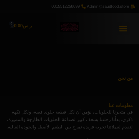
خطي
0015512258699
Admin@saudfood.store
لى
لمحتوى
0
Cart
ر.س
0.00
من نحن
معلومات عنا
في متجرنا للحلويات، نؤمن أن لكل قطعة حلوى قصة، ولكل نكهة
ذكرى. بدأنا رحلتنا بشغف كبير لصناعة الحلويات الطازجة والمميزة،
لنقدم لعملائنا تجربة فريدة تمزج بين الطعم الأصيل والجودة العالية.