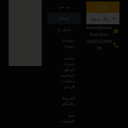
ارسال
من نحن
الاميل
خدماتنا
Admin@saud
اتصل بنا
food.store
Privacy
00155122586
Policy
99
سياسة
استرداد
المبالغ
المدفوعة
وعمليات
الإرجاع
الشروط
والأحكام
منيو
البوفيهات