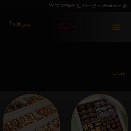
خطي
0015512258699
Admin@saudfood.store
لى
لمحتوى
0
Cart
ر.س
0.00
خدماتنا