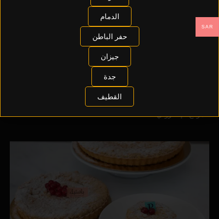
📦
تغليف هدايا الحلويات
الدمام
نوفر تغليف أنيق للهدايا من الحلويات لتقديمها بأسلوب راقٍ ومميز.
SAR
حفر الباطن
🚚
توصيل سريع وآمن
نوصل طلباتكم إلى باب البيت بأمان تام للحفاظ على نضارة وجودة
جيزان
منتجاتنا.
جدة
🛍️
طلب أونلاين بكل سهولة
القطيف
اختار، اطلب، واستلم بدون عناء من خلال منصات التواصل أو
الموقع الإلكتروني.